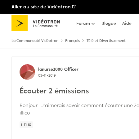
Aller au site de Vidéotron
Passer au contenu
Forum
Blogue
Aide
La Communauté Vidéotron
Français
Télé et Divertissement
Discussion de forum
lanurse2000
Officer
03-11-2019
Écouter 2 émissions
Bonjour J'aimerais savoir comment écouter une 2e
illico
HELIX