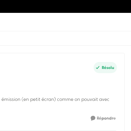
Résolu
 émission (en petit écran) comme on pouvait avec
Répondre