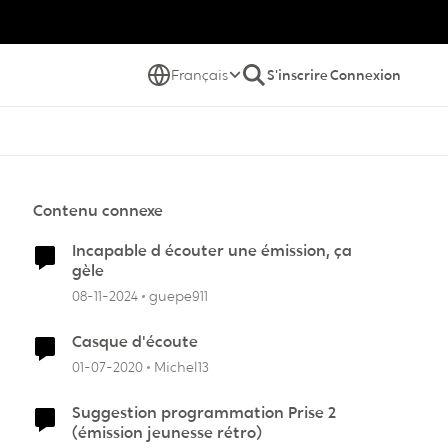
Français
S'inscrire
Connexion
Contenu connexe
Incapable d écouter une émission, ça
gèle
08-11-2024
guepe911
Casque d'écoute
01-07-2020
Michel13
Suggestion programmation Prise 2
(émission jeunesse rétro)