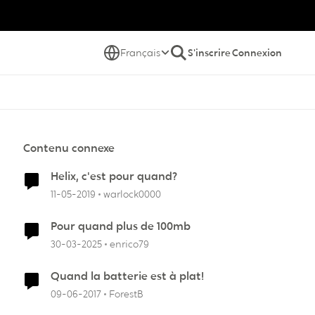
Français
S'inscrire
Connexion
Contenu connexe
Helix, c'est pour quand?
11-05-2019
warlock0000
Pour quand plus de 100mb
30-03-2025
enrico79
Quand la batterie est à plat!
09-06-2017
ForestB