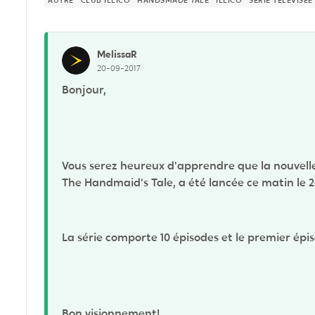
AUTRE
CLUB ILLICO
HANDSMADE TALE
ILLICO
SÉRIE TÉLÉVISÉE
MelissaR
20-09-2017
Bonjour,
Vous serez heureux d'apprendre que la nouvelle e
The Handmaid's Tale, a été lancée ce matin le 
La série comporte 10 épisodes et le premier épis
Bon visionnement!