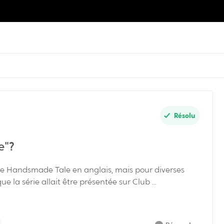
Résolu
e"?
 de Handsmade Tale en anglais, mais pour diverses
ue la série allait être présentée sur Club ...