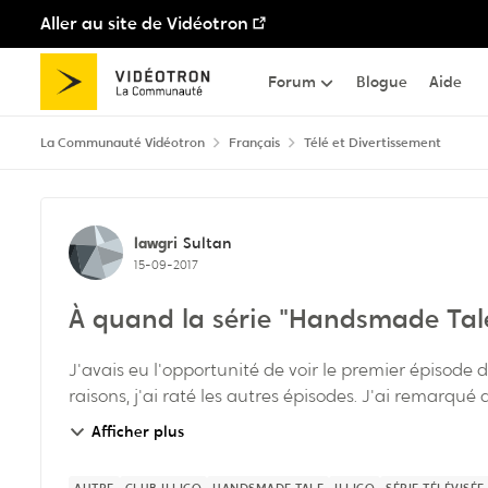
Aller au site de Vidéotron
Passer au contenu
Forum
Blogue
Aide
La Communauté Vidéotron
Français
Télé et Divertissement
Discussion de forum
lawgri
Sultan
15-09-2017
À quand la série "Handsmade Tal
J'avais eu l'opportunité de voir le premier épisode
raisons, j'ai raté les autres épisodes. J'ai remarqué q
Afficher plus