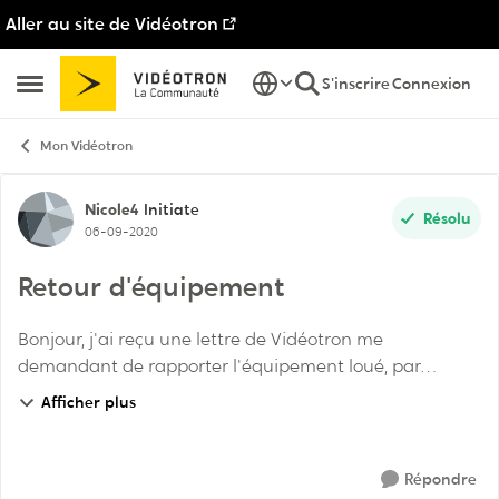
Aller au site de Vidéotron
Passer au contenu
S'inscrire
Connexion
Ouvrir Menu Latéral
Mon Vidéotron
Discussion de forum
Nicole4
Initiate
Résolu
06-09-2020
Retour d'équipement
Bonjour, j'ai reçu une lettre de Vidéotron me
demandant de rapporter l'équipement loué, par
contre, lorsque je suis déménagée en juin à mon
Afficher plus
nouvel appartement , j'ai changé mon forfait pour
avoir H...
Répondre