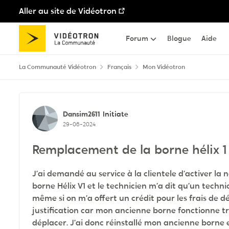
Aller au site de Vidéotron
Passer au contenu
Forum
Blogue
Aide
La Communauté Vidéotron
Français
Mon Vidéotron
Discussion de forum
Dansim2611
Initiate
29-06-2024
Remplacement de la borne hélix 1 
J’ai demandé au service à la clientele d’activer l
borne Hélix V1 et le technicien m’a dit qu’un techn
même si on m’a offert un crédit pour les frais de 
justification car mon ancienne borne fonctionne trè
déplacer. J’ai donc réinstallé mon ancienne borne et