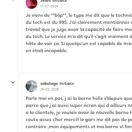
Jean1
Initiate
17-07-2024
Je viens de **blip**, le type me dit que le techn
du tech est du 99$. J’ai clairement mentionner au
travail que je juge avoir la capacité de faire m
du tech. Le service m’a dit qu’il s’agit vraiment
hâte de voir ça. Si quelqu’un est capable de m’exp
en était incapable.
sabotage
Initiate
25-02-2025
Parle moi en pas, j ai la borne helix v1depuis qu
parce que j ai aussi super écran qui d ailleurs n
a la clientele, je voulais avoir la nouvelle born
coute assez cher merci!! le gars me dit pas de 
contraire ,mon équipements et ma borne v1 fonct