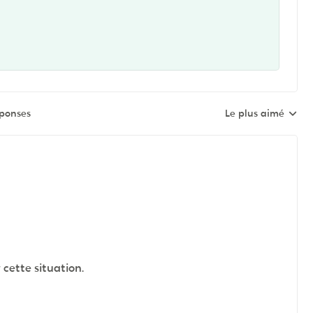
éponses
Le plus aimé
Réponses triées pa
 cette situation.