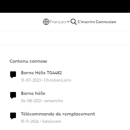
Français
S'inscrire
Connexion
Contenu connexe
Borne Hélix TG4482
31-07-2023
ChristianLorin
Borne hélix
04-08-2021
amaricho
Télécommande de remplacement
15-11-2024
Solaircom