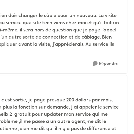
icien dois changer le câble pour un nouveau. La visite
 service que si le tech viens chez moi et qu’il fait un
oi-même, il sera hors de question que je paye l’appel
 d’un autre sorte de connection et de câblage. Bien
liquer avant la visite, j’apprécierais. Au service ils
Répondre
e c est sortie, je paye presque 200 dollars par mois,
a plus la fonction sur demande, j ai appeler le service
e helix 2 gratuit pour updater mon service qui me
probleme ,il me passe a un autre agent,me dit le
ionne ,bien me dit qu' il n y a pas de difference et