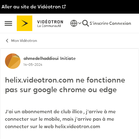
Aller au site de Vidéotron
Passer au contenu
S'inscrire
Connexion
Ouvrir Menu Latéral
Mon Vidéotron
Discussion de forum
ahmedelhaddioui
Initiate
14-05-2024
helix.videotron.com ne fonctionne
pas sur google chrome ou edge
J'ai un abonnement de club illico , j'arrive à me
connecter sur le mobile, mais j'arrive pas à me
connecter sur le web helix.videotron.com