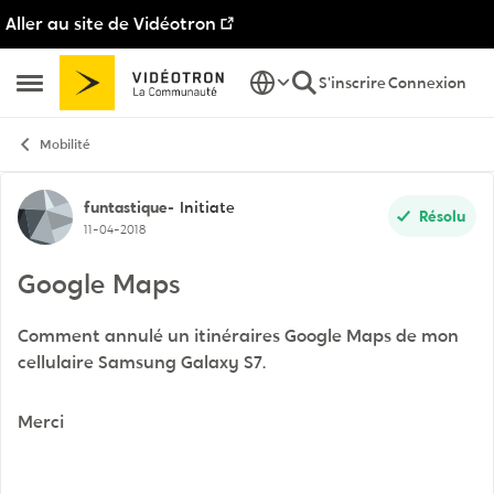
Aller au site de Vidéotron
Passer au contenu
S'inscrire
Connexion
Ouvrir Menu Latéral
Mobilité
Discussion de forum
funtastique-
Initiate
Résolu
11-04-2018
Google Maps
Comment annulé un itinéraires Google Maps de mon
cellulaire Samsung Galaxy S7.
Merci