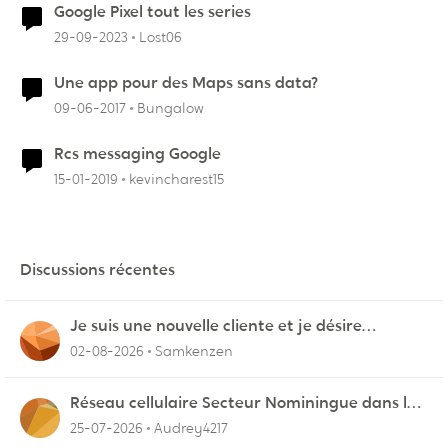
Google Pixel tout les series
29-09-2023
Lost06
Une app pour des Maps sans data?
09-06-2017
Bungalow
Rcs messaging Google
15-01-2019
kevincharest15
Discussions récentes
Je suis une nouvelle cliente et je désire
connecter mon appareil sur videotron
02-08-2026
Samkenzen
Réseau cellulaire Secteur Nominingue dans les
Hautes-Laurentides instable
25-07-2026
Audrey4217