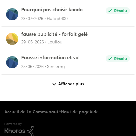
Pourquoi pas choisir koodo
Résolu
23-07-2026
Hulap0100
fausse publicité - forfait gelé
29-06-2026
Loullou
Fausse information et vol
Résolu
25-06-2026
Sincerny
Afficher plus
Accueil de La Communauté
Haut de page
Aide