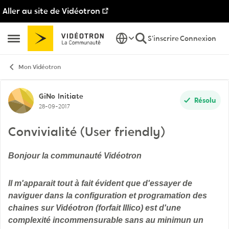
Aller au site de Vidéotron
Passer au contenu
S'inscrire
Connexion
Ouvrir Menu Latéral
Mon Vidéotron
Discussion de forum
GiNo
Initiate
Résolu
28-09-2017
Convivialité (User friendly)
Bonjour la communauté Vidéotron
Il m'apparait tout à fait évident que d'essayer de
naviguer dans la configuration et programation des
chaines sur Vidéotron (forfait Illico) est d'une
complexité incommensurable sans au minimun un