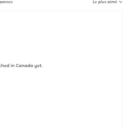
éponses
Le plus aimé
Réponses triées pa
ched in Canada yet.