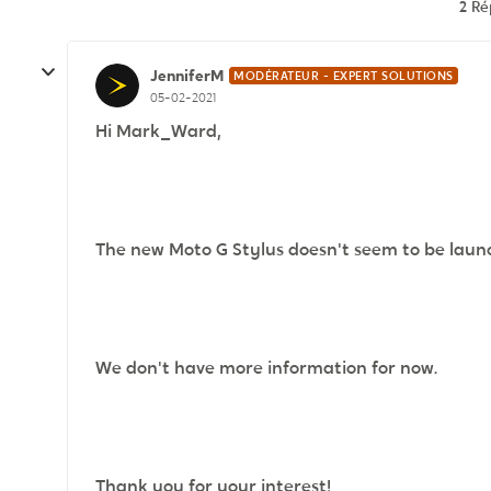
2 R
JenniferM
MODÉRATEUR - EXPERT SOLUTIONS
05-02-2021
Hi Mark_Ward,
The new Moto G Stylus doesn't seem to be laun
We don't have more information for now.
Thank you for your interest!