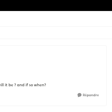
l it be ? and if so when?
Répondre