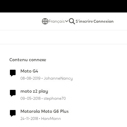
Français
S'inscrire
Connexion
Contenu connexe
Moto G4
08-08-2019
JohanneNancy
moto z2 play
09-05-2018
stephane70
Motorola Moto G6 Plus
24-11-2018
HarvMann