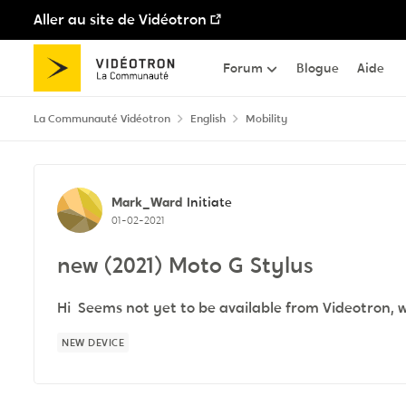
Aller au site de Vidéotron
Passer au contenu
Forum
Blogue
Aide
La Communauté Vidéotron
English
Mobility
Discussion de forum
Mark_Ward
Initiate
01-02-2021
new (2021) Moto G Stylus
Hi Seems not yet to be available from Videotron, wil
NEW DEVICE