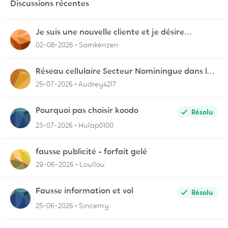
Discussions récentes
Je suis une nouvelle cliente et je désire
connecter mon appareil sur videotron
02-08-2026
Samkenzen
Réseau cellulaire Secteur Nominingue dans les
Hautes-Laurentides instable
25-07-2026
Audrey4217
Pourquoi pas choisir koodo
Résolu
23-07-2026
Hulap0100
fausse publicité - forfait gelé
29-06-2026
Loullou
Fausse information et vol
Résolu
25-06-2026
Sincerny