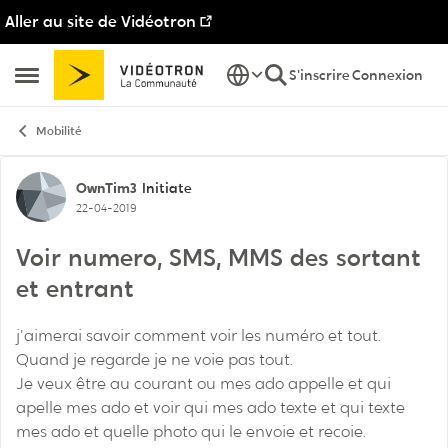
Aller au site de Vidéotron
Passer au contenu
S'inscrire
Connexion
Ouvrir Menu Latéral
Mobilité
Discussion de forum
OwnTim3
Initiate
22-04-2019
Voir numero, SMS, MMS des sortant
et entrant
j'aimerai savoir comment voir les numéro et tout.
Quand je regarde je ne voie pas tout.
Je veux être au courant ou mes ado appelle et qui
apelle mes ado et voir qui mes ado texte et qui texte
mes ado et quelle photo qui le envoie et recoie.