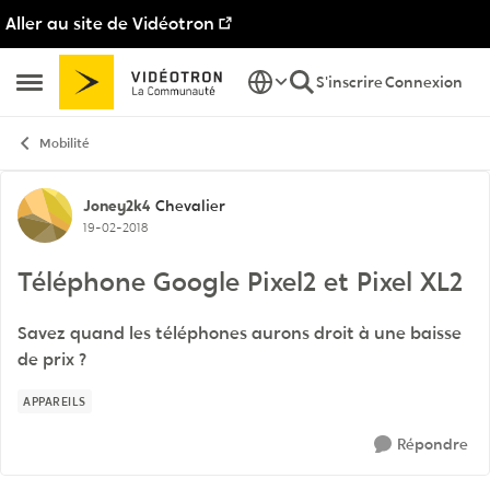
Aller au site de Vidéotron
Passer au contenu
S'inscrire
Connexion
Ouvrir Menu Latéral
Mobilité
Discussion de forum
Joney2k4
Chevalier
19-02-2018
Téléphone Google Pixel2 et Pixel XL2
Savez quand les téléphones aurons droit à une baisse
de prix ?
APPAREILS
Répondre