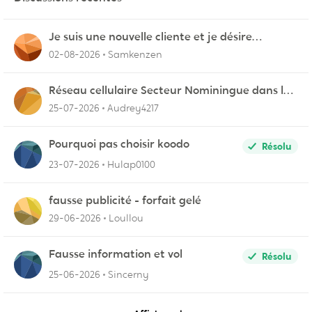
Je suis une nouvelle cliente et je désire
connecter mon appareil sur videotron
02-08-2026
Samkenzen
Réseau cellulaire Secteur Nominingue dans les
Hautes-Laurentides instable
25-07-2026
Audrey4217
Pourquoi pas choisir koodo
Résolu
23-07-2026
Hulap0100
fausse publicité - forfait gelé
29-06-2026
Loullou
Fausse information et vol
Résolu
25-06-2026
Sincerny