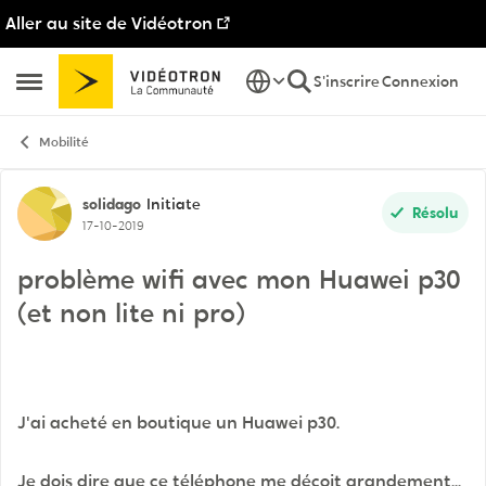
Aller au site de Vidéotron
Passer au contenu
S'inscrire
Connexion
Ouvrir Menu Latéral
Mobilité
Discussion de forum
solidago
Initiate
Résolu
17-10-2019
problème wifi avec mon Huawei p30
(et non lite ni pro)
J'ai acheté en boutique un Huawei p30.
Je dois dire que ce téléphone me déçoit grandement...