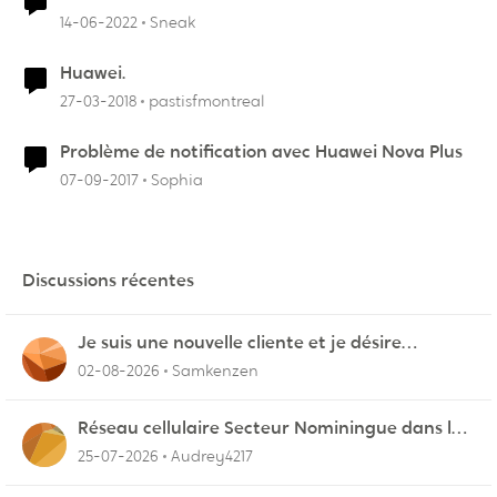
14-06-2022
Sneak
Huawei.
27-03-2018
pastisfmontreal
Problème de notification avec Huawei Nova Plus
07-09-2017
Sophia
Discussions récentes
Je suis une nouvelle cliente et je désire
connecter mon appareil sur videotron
02-08-2026
Samkenzen
Réseau cellulaire Secteur Nominingue dans les
Hautes-Laurentides instable
25-07-2026
Audrey4217