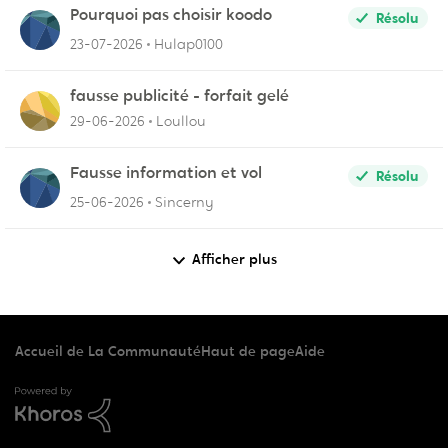
Pourquoi pas choisir koodo
Résolu
23-07-2026
Hulap0100
fausse publicité - forfait gelé
29-06-2026
Loullou
Fausse information et vol
Résolu
25-06-2026
Sincerny
Afficher plus
Accueil de La Communauté
Haut de page
Aide