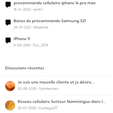
precommande cellulaire iphone 14 pro max
16-12-2022
serikil
Bonus de précommande Samsung S21
29-01-2021
Vbataille
iPhone 11
11-09-2019
Fox_2578
Discussions récentes
Je suis une nouvelle cliente et je désire
connecter mon appareil sur videotron
02-08-2026
Samkenzen
Réseau cellulaire Secteur Nominingue dans les
Hautes-Laurentides instable
25-07-2026
Audrey4217