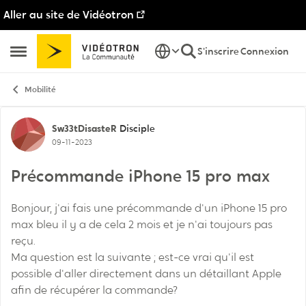
Aller au site de Vidéotron
Passer au contenu
S'inscrire
Connexion
Ouvrir Menu Latéral
Mobilité
Discussion de forum
Sw33tDisasteR
Disciple
09-11-2023
Précommande iPhone 15 pro max
Bonjour, j'ai fais une précommande d'un iPhone 15 pro
max bleu il y a de cela 2 mois et je n'ai toujours pas
reçu.
Ma question est la suivante ; est-ce vrai qu'il est
possible d'aller directement dans un détaillant Apple
afin de récupérer la commande?