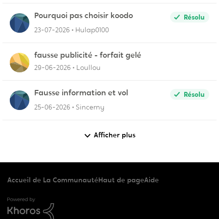
Pourquoi pas choisir koodo
Résolu
23-07-2026
Hulap0100
fausse publicité - forfait gelé
29-06-2026
Loullou
Fausse information et vol
Résolu
25-06-2026
Sincerny
Afficher plus
Accueil de La Communauté
Haut de page
Aide