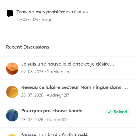
Trois de mes problèmes résolus
25-03-2024
turgu
Recent Discussions
Je suis une nouvelle cliente et je désire
connecter mon appareil sur videotron
02-08-2026
Samkenzen
Réseau cellulaire Secteur Nominingue dans les
Hautes-Laurentides instable
25-07-2026
Audrey4217
Pourquoi pas choisir koodo
Solved
23-07-2026
Hulap0100
fausse publicité - forfait gelé