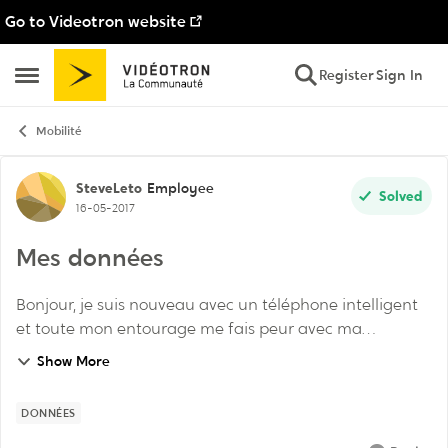
Go to Videotron website
Skip to content
Register
Sign In
Open Side Menu
Mobilité
Forum Discussion
SteveLeto
Employee
Solved
16-05-2017
Mes données
Bonjour, je suis nouveau avec un téléphone intelligent
et toute mon entourage me fais peur avec ma
consommation de données .. J'ai vraiment peur de
Show More
dépasser et d'avoir une facture très élevé .. Commen...
DONNÉES