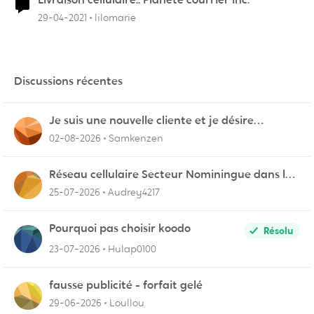
29-04-2021
lilomarie
Discussions récentes
Je suis une nouvelle cliente et je désire
connecter mon appareil sur videotron
02-08-2026
Samkenzen
Réseau cellulaire Secteur Nominingue dans les
Hautes-Laurentides instable
25-07-2026
Audrey4217
Pourquoi pas choisir koodo
Résolu
23-07-2026
Hulap0100
fausse publicité - forfait gelé
29-06-2026
Loullou