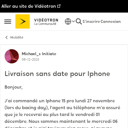
Aller au site de Vidéotron
Passer au contenu
S'inscrire
Connexion
Ouvrir Menu Latéral
Mobilité
Discussion de forum
Michael_s
Initiate
06-12-2023
Livraison sans date pour Iphone
Bonjour,
J'ai commandé un Iphone 15 pro lundi 27 novembre
(lors du boxing day), l'agent au téléphone m'a assuré
que je le recevrai au plus tard le vendredi 01
décembre. Nous sommes maintenant le mercredi 06