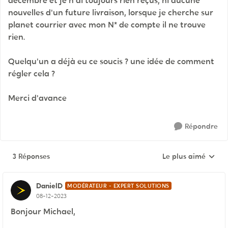
décembre et je n'ai toujours rien reçus, ni aucune
nouvelles d'un future livraison, lorsque je cherche sur
planet courrier avec mon N* de compte il ne trouve
rien.
Quelqu'un a déjà eu ce soucis ? une idée de comment
régler cela ?
Merci d'avance
Répondre
3 Réponses
Le plus aimé
Réponses triées pa
DanielD
MODÉRATEUR - EXPERT SOLUTIONS
08-12-2023
Bonjour Michael,