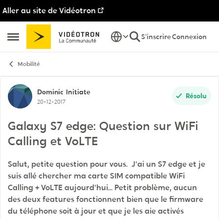
Aller au site de Vidéotron
Passer au contenu
S'inscrire
Connexion
Ouvrir Menu Latéral
Mobilité
Discussion de forum
Dominic
Initiate
Résolu
20-12-2017
Galaxy S7 edge: Question sur WiFi
Calling et VoLTE
Salut, petite question pour vous. J'ai un S7 edge et je
suis allé chercher ma carte SIM compatible WiFi
Calling + VoLTE aujourd'hui... Petit problème, aucun
des deux features fonctionnent bien que le firmware
du téléphone soit à jour et que je les aie activés