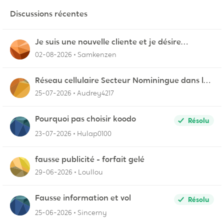
Discussions récentes
Je suis une nouvelle cliente et je désire
connecter mon appareil sur videotron
02-08-2026
Samkenzen
Réseau cellulaire Secteur Nominingue dans les
Hautes-Laurentides instable
25-07-2026
Audrey4217
Pourquoi pas choisir koodo
Résolu
23-07-2026
Hulap0100
fausse publicité - forfait gelé
29-06-2026
Loullou
Fausse information et vol
Résolu
25-06-2026
Sincerny