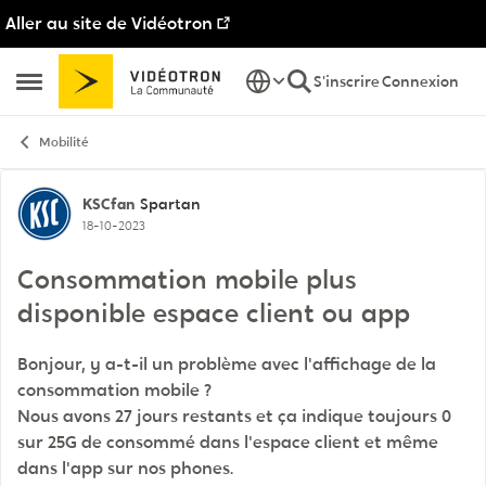
Aller au site de Vidéotron
Passer au contenu
S'inscrire
Connexion
Ouvrir Menu Latéral
Mobilité
Discussion de forum
KSCfan
Spartan
18-10-2023
Consommation mobile plus
disponible espace client ou app
Bonjour, y a-t-il un problème avec l'affichage de la
consommation mobile ?
Nous avons 27 jours restants et ça indique toujours 0
sur 25G de consommé dans l'espace client et même
dans l'app sur nos phones.