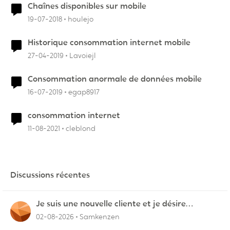
Chaînes disponibles sur mobile
19-07-2018
houlejo
Historique consommation internet mobile
27-04-2019
Lavoiejl
Consommation anormale de données mobile
16-07-2019
egap8917
consommation internet
11-08-2021
cleblond
Discussions récentes
Je suis une nouvelle cliente et je désire
connecter mon appareil sur videotron
02-08-2026
Samkenzen