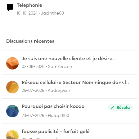
Telephonie
16-10-2024
Jacinthe00
Discussions récentes
Je suis une nouvelle cliente et je désire
connecter mon appareil sur videotron
02-08-2026
Samkenzen
Réseau cellulaire Secteur Nominingue dans les
Hautes-Laurentides instable
25-07-2026
Audrey4217
Pourquoi pas choisir koodo
Résolu
23-07-2026
Hulap0100
fausse publicité - forfait gelé