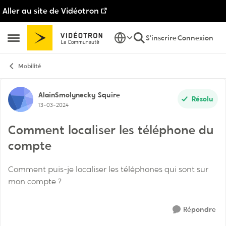
Aller au site de Vidéotron
Passer au contenu
S'inscrire
Connexion
Ouvrir Menu Latéral
Mobilité
Discussion de forum
AlainSmolynecky
Squire
Résolu
13-03-2024
Comment localiser les téléphone du
compte
Comment puis-je localiser les téléphones qui sont sur
mon compte ?
Répondre