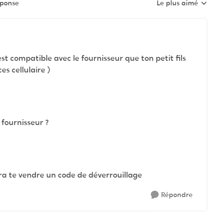
éponse
Le plus aimé
Réponses triées pa
st compatible avec le fournisseur que ton petit fils
ces cellulaire )
 fournisseur ?
urra te vendre un code de déverrouillage
Répondre