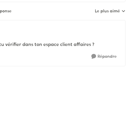
éponse
Le plus aimé
Réponses triées pa
 tu vérifier dans ton espace client affaires ?
Répondre