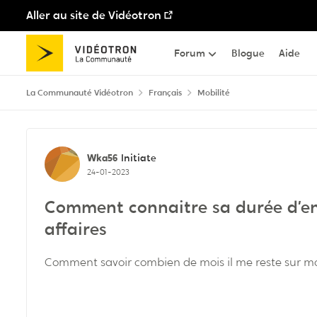
Aller au site de Vidéotron
Passer au contenu
Forum
Blogue
Aide
La Communauté Vidéotron
Français
Mobilité
Discussion de forum
Wka56
Initiate
24-01-2023
Comment connaitre sa durée d’e
affaires
Comment savoir combien de mois il me reste sur 