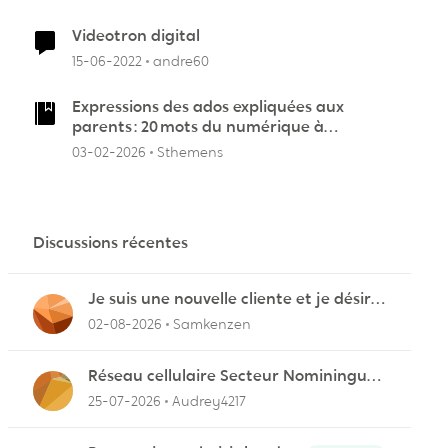
Videotron digital
r
15-06-2022
andre60
Expressions des ados expliquées aux
parents : 20 mots du numérique à
connaître
03-02-2026
Sthemens
Discussions récentes
Je suis une nouvelle cliente et je désire
connecter mon appareil sur videotron
02-08-2026
Samkenzen
Réseau cellulaire Secteur Nominingue
dans les Hautes-Laurentides instable
25-07-2026
Audrey4217