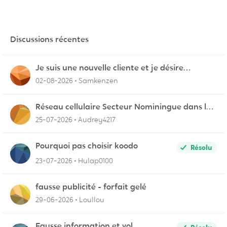
Discussions récentes
Je suis une nouvelle cliente et je désire
connecter mon appareil sur videotron
02-08-2026
Samkenzen
Réseau cellulaire Secteur Nominingue dans les
Hautes-Laurentides instable
25-07-2026
Audrey4217
Pourquoi pas choisir koodo
Résolu
23-07-2026
Hulap0100
fausse publicité - forfait gelé
29-06-2026
Loullou
Fausse information et vol