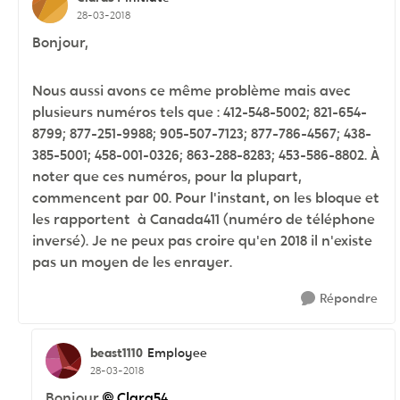
28-03-2018
Bonjour,
Nous aussi avons ce même problème mais avec
plusieurs numéros tels que : 412-548-5002; 821-654-
8799; 877-251-9988; 905-507-7123; 877-786-4567; 438-
385-5001; 458-001-0326; 863-288-8283; 453-586-8802. À
noter que ces numéros, pour la plupart,
commencent par 00. Pour l'instant, on les bloque et
les rapportent à Canada411 (numéro de téléphone
inversé). Je ne peux pas croire qu'en 2018 il n'existe
pas un moyen de les enrayer.
Répondre
beast1110
Employee
28-03-2018
Bonjour
Clara54
,