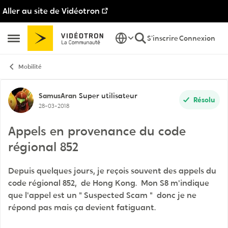
Aller au site de Vidéotron
Passer au contenu
S'inscrire
Connexion
Ouvrir Menu Latéral
Mobilité
Discussion de forum
SamusAran
Super utilisateur
Résolu
28-03-2018
Appels en provenance du code
régional 852
Depuis quelques jours, je reçois souvent des appels du
code régional 852, de Hong Kong. Mon S8 m'indique
que l'appel est un " Suspected Scam " donc je ne
répond pas mais ça devient fatiguant.