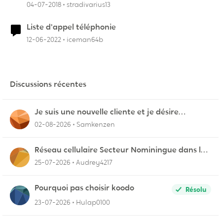
04-07-2018
stradivarius13
Liste d'appel téléphonie
12-06-2022
iceman64b
Discussions récentes
Je suis une nouvelle cliente et je désire
connecter mon appareil sur videotron
02-08-2026
Samkenzen
Réseau cellulaire Secteur Nominingue dans les
Hautes-Laurentides instable
25-07-2026
Audrey4217
Pourquoi pas choisir koodo
Résolu
23-07-2026
Hulap0100