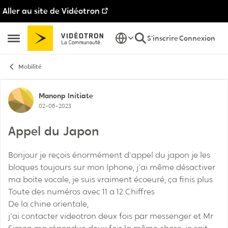
Aller au site de Vidéotron
Passer au contenu
S'inscrire
Connexion
Ouvrir Menu Latéral
Mobilité
Discussion de forum
Manonp
Initiate
02-06-2023
Appel du Japon
Bonjour je reçois énormément d'appel du japon je les
bloques toujours sur mon Iphone, j'ai même désactiver
ma boite vocale, je suis vraiment écoeuré, ça finis plus
Toute des numéros avec 11 a 12 Chiffres
De la chine orientale,
j'ai contacter videotron deux fois par messenger et Mr