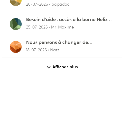
pourquoi
26-07-2026
papadoc
Besoin d'aide : accès à la borne Helix
pour vérifier l'UPnP NAT Black Ops 2
25-07-2026
Mr-Maxime
Nous pensons à changer de
fournisseurs…
18-07-2026
Natz
Afficher plus