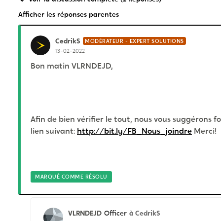
Afficher les réponses parentes
CedrikS
MODÉRATEUR - EXPERT SOLUTIONS
13-02-2022
Bon matin VLRNDEJD,
Afin de bien vérifier le tout, nous vous suggérons f
lien suivant:
http://bit.ly/FB_Nous_joindre
Merci!
MARQUÉ COMME RÉSOLU
VLRNDEJD
à CedrikS
Officer