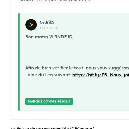
HELIX FI
MISE À JOUR
TEMPS D'ACTIVITÉS
CedrikS
13-02-2022
Bon matin VLRNDEJD,
Afin de bien vérifier le tout, nous vous suggéro
l'aide du lien suivant:
http://bit.ly/FB_Nous_jo
MARQUÉ COMME RÉSOLU
Voir la discussion complète (2 Réponses)