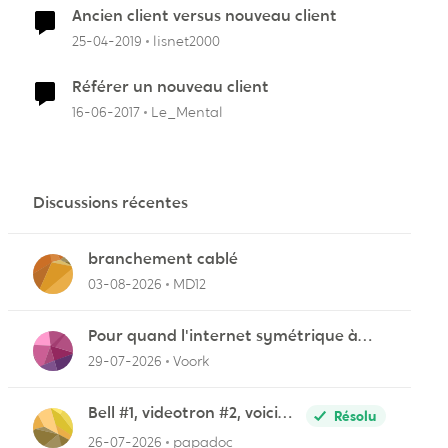
Ancien client versus nouveau client
25-04-2019
lisnet2000
Référer un nouveau client
16-06-2017
Le_Mental
Discussions récentes
branchement cablé
03-08-2026
MD12
Pour quand l'internet symétrique à
Lévis?
29-07-2026
Voork
Bell #1, videotron #2, voici
Résolu
pourquoi
26-07-2026
papadoc