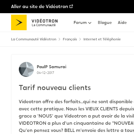
Aller au site de Vidéotron
Passer au contenu
Forum
Blogue
Aide
La Communauté Vidéotron
Français
Internet et Téléphonie
Discussion de forum
PaulP
Samurai
04-12-2017
Tarif nouveau clients
Videotron offre des forfaits...qui ne sont disponib
avec cette pratique. Nous les VIEUX CLIENTS depuis 
grace a 'NOUS' que Videotron a put avoir de la visi
VIDEOTRON a plus d'un cinquantaine de "NOUVEAU" c
Qu'en pensez vous? BELL m'envoie des lettre a tous