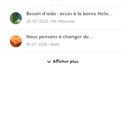
Besoin d'aide : accès à la borne Helix
pour vérifier l'UPnP NAT Black Ops 2
25-07-2026
Mr-Maxime
Nous pensons à changer de
fournisseurs…
18-07-2026
Natz
Afficher plus