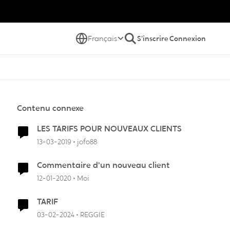
Français
S'inscrire
Connexion
Contenu connexe
LES TARIFS POUR NOUVEAUX CLIENTS
13-03-2019
jofo88
Commentaire d'un nouveau client
12-01-2020
Moi
TARIF
03-02-2024
REGGIE