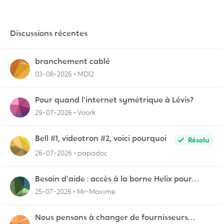
Discussions récentes
branchement cablé
03-08-2026
MD12
Pour quand l'internet symétrique à Lévis?
29-07-2026
Voork
Bell #1, videotron #2, voici pourquoi
Résolu
26-07-2026
papadoc
Besoin d'aide : accès à la borne Helix pour
vérifier l'UPnP NAT Black Ops 2
25-07-2026
Mr-Maxime
Nous pensons à changer de fournisseurs…