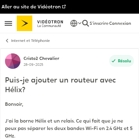
Aller au site de Vidéotron
Passer au contenu
S'inscrire
Connexion
Ouvrir Menu Latéral
Internet et Téléphonie
Discussion de forum
Cristo2
Chevalier
Résolu
28-09-2025
Puis-je ajouter un routeur avec
Hélix?
Bonsoir,
J'ai la borne Hélix et un relais. Ce qui fait que je ne
peux pas séparer les deux bandes Wi-Fi en 2.4 GHz et 5
GHz.