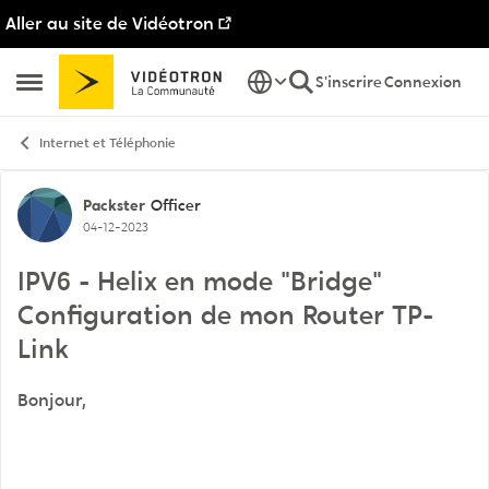
Aller au site de Vidéotron
Passer au contenu
S'inscrire
Connexion
Ouvrir Menu Latéral
Internet et Téléphonie
Discussion de forum
Packster
Officer
04-12-2023
IPV6 - Helix en mode "Bridge"
Configuration de mon Router TP-
Link
Bonjour,