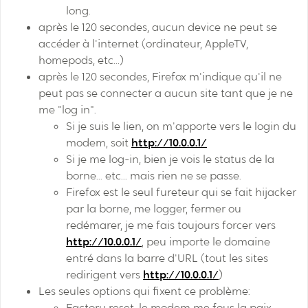
long.
après le 120 secondes, aucun device ne peut se
accéder à l'internet (ordinateur, AppleTV,
homepods, etc...)
après le 120 secondes, Firefox m'indique qu'il ne
peut pas se connecter a aucun site tant que je ne
me "log in".
Si je suis le lien, on m'apporte vers le login du
modem, soit
http://10.0.0.1/
Si je me log-in, bien je vois le status de la
borne... etc... mais rien ne se passe.
Firefox est le seul fureteur qui se fait hijacker
par la borne, me logger, fermer ou
redémarer, je me fais toujours forcer vers
http://10.0.0.1/
, peu importe le domaine
entré dans la barre d'URL (tout les sites
redirigent vers
http://10.0.0.1/
)
Les seules options qui fixent ce problème:
Factory reset, le modem me fous la paix