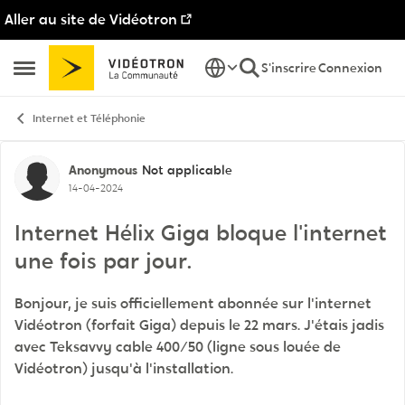
Aller au site de Vidéotron
Passer au contenu
S'inscrire
Connexion
Ouvrir Menu Latéral
Internet et Téléphonie
Discussion de forum
Anonymous
Not applicable
14-04-2024
Internet Hélix Giga bloque l'internet
une fois par jour.
Bonjour, je suis officiellement abonnée sur l'internet
Vidéotron (forfait Giga) depuis le 22 mars. J'étais jadis
avec Teksavvy cable 400/50 (ligne sous louée de
Vidéotron) jusqu'à l'installation.