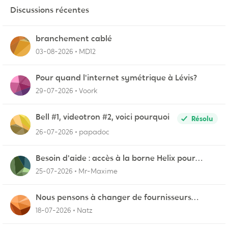
Discussions récentes
branchement cablé
03-08-2026
MD12
Pour quand l'internet symétrique à Lévis?
29-07-2026
Voork
Bell #1, videotron #2, voici pourquoi
Résolu
26-07-2026
papadoc
Besoin d'aide : accès à la borne Helix pour
vérifier l'UPnP NAT Black Ops 2
25-07-2026
Mr-Maxime
Nous pensons à changer de fournisseurs…
18-07-2026
Natz