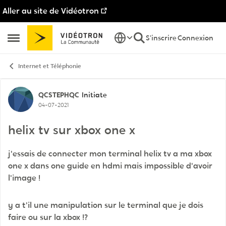
Aller au site de Vidéotron
Passer au contenu
S'inscrire
Connexion
Ouvrir Menu Latéral
Internet et Téléphonie
Discussion de forum
QCSTEPHQC
Initiate
04-07-2021
helix tv sur xbox one x
j'essais de connecter mon terminal helix tv a ma xbox
one x dans one guide en hdmi mais impossible d'avoir
l'image !
y a t'il une manipulation sur le terminal que je dois
faire ou sur la xbox !?