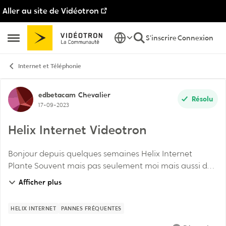
Aller au site de Vidéotron
Passer au contenu
S'inscrire
Connexion
Ouvrir Menu Latéral
Internet et Téléphonie
Discussion de forum
edbetacam
Chevalier
Résolu
17-09-2023
Helix Internet Videotron
Bonjour depuis quelques semaines Helix Internet
Plante Souvent mais pas seulement moi mais aussi des
voisins qui ont Hélix ou un service internet par cable ...
Afficher plus
tous en meme temps .... un point en co...
HELIX INTERNET
PANNES FRÉQUENTES