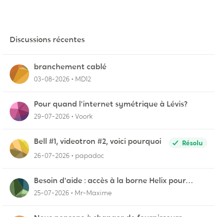
Discussions récentes
branchement cablé
03-08-2026
MD12
Pour quand l'internet symétrique à Lévis?
29-07-2026
Voork
Bell #1, videotron #2, voici pourquoi
Résolu
26-07-2026
papadoc
Besoin d'aide : accès à la borne Helix pour
vérifier l'UPnP NAT Black Ops 2
25-07-2026
Mr-Maxime