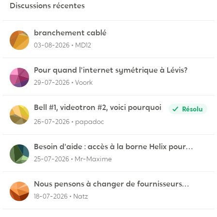
Discussions récentes
branchement cablé
03-08-2026
MD12
Pour quand l'internet symétrique à Lévis?
29-07-2026
Voork
Bell #1, videotron #2, voici pourquoi
Résolu
26-07-2026
papadoc
Besoin d'aide : accès à la borne Helix pour
vérifier l'UPnP NAT Black Ops 2
25-07-2026
Mr-Maxime
Nous pensons à changer de fournisseurs…
18-07-2026
Natz