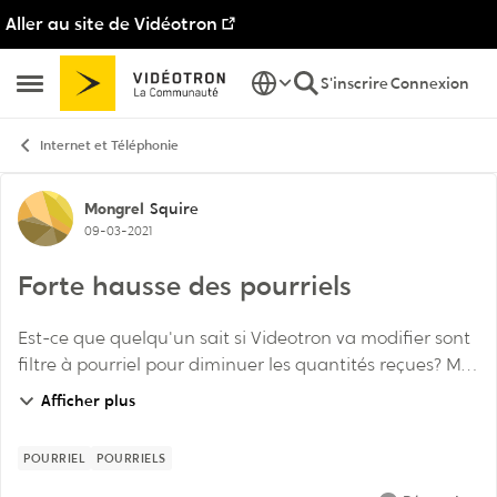
Aller au site de Vidéotron
Passer au contenu
S'inscrire
Connexion
Ouvrir Menu Latéral
Internet et Téléphonie
Discussion de forum
Mongrel
Squire
09-03-2021
Forte hausse des pourriels
Est-ce que quelqu'un sait si Videotron va modifier sont
filtre à pourriel pour diminuer les quantités reçues? Moi
et mon épouse recevons des quantité de plus en plus
Afficher plus
élevées de pourriels. D'autre...
POURRIEL
POURRIELS