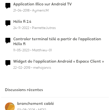
Application Illico sur Android TV
21-04-2018
AymericM
Hélix fi 2.4
24-11-2022
PierretteJutras
Controler terminal télé a partir de l’application
Hélix fi
11-05-2023
Matthieu-01
Widget de l'application Android « Espace Client »
22-02-2019
mehojarvis
Discussions récentes
branchement cablé
03-08-2026
MD12