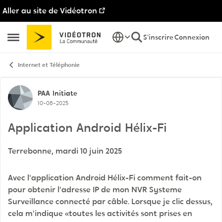
Aller au site de Vidéotron
Passer au contenu
S'inscrire
Connexion
Ouvrir Menu Latéral
Internet et Téléphonie
Discussion de forum
PAA
Initiate
10-06-2025
Application Android Hélix-Fi
Terrebonne, mardi 10 juin 2025
Avec l'application Android Hélix-Fi comment fait-on
pour obtenir l'adresse IP de mon NVR Systeme
Surveillance connecté par câble. Lorsque je clic dessus,
cela m'indique «toutes les activités sont prises en