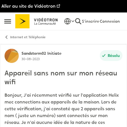
Aller au site de Vidéotron
Passer au contenu
S'inscrire
Connexion
Ouvrir Menu Latéral
Internet et Téléphonie
Discussion de forum
Sandstorm02
Initiate
Résolu
30-06-2023
Appareil sans nom sur mon réseau
wifi
Bonjour, J'ai récemment vérifié sur l'application Helix
mec connections aux appareils de la maison. Lors de
cette vérification, j'ai constaté que 2 appareils sans
nom ( juste un numéro) sont connectés sur mon
réseau. Je n'ai aucune idée de la nature de ces