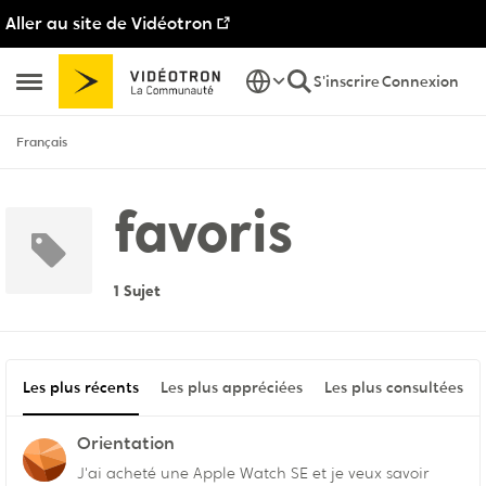
Aller au site de Vidéotron
Passer au contenu
S'inscrire
Connexion
Ouvrir Menu Latéral
Français
favoris
1 Sujet
Les plus récents
Les plus appréciées
Les plus consultées
Orientation
J'ai acheté une Apple Watch SE et je veux savoir