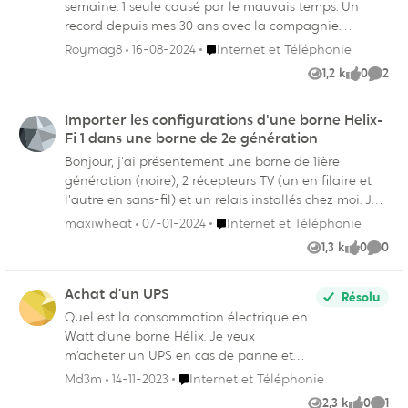
semaine. 1 seule causé par le mauvais temps. Un
record depuis mes 30 ans avec la compagnie.
J'espère qu'on ne mettra pas le blâme sur le
Endroit Internet et Téléphonie
Roymag8
16-08-2024
Internet et Téléphonie
réchauffement climatique...
1,2 k
0
2
Vues
like
Comme
Importer les configurations d'une borne Helix-
Fi 1 dans une borne de 2e génération
Bonjour, j'ai présentement une borne de 1ière
génération (noire), 2 récepteurs TV (un en filaire et
l'autre en sans-fil) et un relais installés chez moi. Je
viens d'acheter une borne de 2e génération
Endroit Internet et Téléphonie
maxiwheat
07-01-2024
Internet et Téléphonie
(blanche) de seconde main et je me demandais s'il
1,3 k
0
0
Vues
like
Comme
était possible d'importer ou de garder d'une façon
quelconque les configurations de la première borne
Achat d’un UPS
lorsque je vais la remplacer par la 2e ? J'ai fait
Résolu
quelques ajustements dans ma borne de première
Quel est la consommation électrique en
génération (range DHCP, réservation d'IP et port
Watt d’une borne Hélix. Je veux
forwarding) et j'aimerais ne pas avoir à tous les
m’acheter un UPS en cas de panne et
refaire dans la nouvelle borne. Est-ce quelque chose
j’aimerais calculer la puissance
Endroit Internet et Téléphonie
Md3m
14-11-2023
Internet et Téléphonie
de possible ? Merci
nécessaire pour une panne d’une
2,3 k
0
1