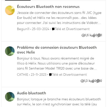
Écouteurs Bluetooth non reconnus
J’essaie de connecter des écouteurs sans fil JVC (type
Ear buds) et Hélix ne les reconnaît pas…des. Idées
pour connecter. J’ai suivi les instructions de Vidéotron
pour me connecter et rien n’y fait merci à l’avance
Endroit Télé et Divertissement
Begun11
25-03-2024
Télé et Divertissement
1,6 k
0
1
Vues
like
Comm
Problème de connexion écouteurs Bluetooth
avec Helix
Bonjour à tous. Nous avons récemment migré de
Illico à Hélix. Nous utilisions une paire d’écouteur
sans fil Senheiser Model TR120 avec une base de
chargement dont les fils se branchaient dans la
Endroit Télé et Divertissement
CATHIE
23-11-2023
Télé et Divertissement
console Ilico avec les branchements audio.
1,3 k
0
0
Vues
like
Comme
Cependant, cela n’est plus possible avec Hélix. Nous
avons acheté un convertisseur et cela n’a pas
Audio bluetooth
fonctionné. Ensuite, nous avons acheté des écouteurs
Senheiser HD 450BT sans fil Bluetooth et cela ne
Bonjour, lorsque je branche mes écouteurs bluetooth
fonctionne toujours pas. Hélix n’est pas capable de
sur Helix, le son n'est synchroniser avec la télé (au