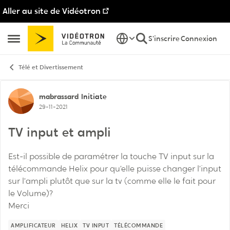
Aller au site de Vidéotron
Passer au contenu
S'inscrire
Connexion
Ouvrir Menu Latéral
Télé et Divertissement
Discussion de forum
mabrassard
Initiate
29-11-2021
TV input et ampli
Est-il possible de paramétrer la touche TV input sur la
télécommande Helix pour qu’elle puisse changer l’input
sur l’ampli plutôt que sur la tv (comme elle le fait pour
le Volume)?
Merci
AMPLIFICATEUR
HELIX
TV INPUT
TÉLÉCOMMANDE