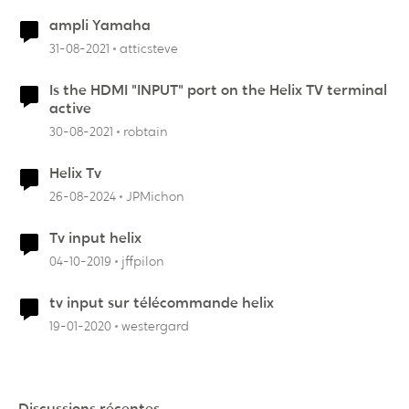
ampli Yamaha
31-08-2021
atticsteve
Is the HDMI "INPUT" port on the Helix TV terminal
active
30-08-2021
robtain
Helix Tv
26-08-2024
JPMichon
Tv input helix
04-10-2019
jffpilon
tv input sur télécommande helix
19-01-2020
westergard
Discussions récentes