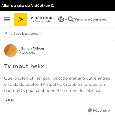
Aller au site de Vidéotron
Passer au contenu
S'inscrire
Connexion
Ouvrir Menu Latéral
Télé et Divertissement
Discussion de forum
jffpilon
Officer
04-10-2019
Tv input helix
Quel bouton utiliser pour sélectionner une autre entrée
a l'aide du bouton TV input? Ok semble manquer un
bouton OK pour continuer et confirmer la sélection.
HELIX
Répondre