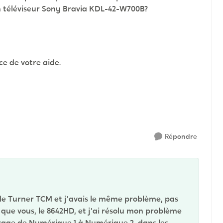
 téléviseur Sony Bravia KDL-42-W700B?
ce de votre aide.
Répondre
de Turner TCM et j'avais le même problème, pas
 que vous, le
8642HD, et j'ai
résolu mon problème
trage de Numérique 1 à Numérique 2, dans les