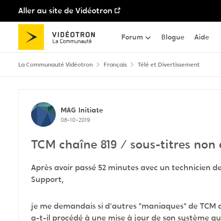
Aller au site de Vidéotron
Passer au contenu
Forum
Blogue
Aide
La Communauté Vidéotron
Français
Télé et Divertissement
Discussion de forum
MAG
Initiate
08-10-2019
TCM chaîne 819 / sous-titres non 
Après avoir passé 52 minutes avec un technicien d
Support,
je me demandais si d'autres "maniaques" de TCM av
a-t-il procédé à une mise à jour de son système q