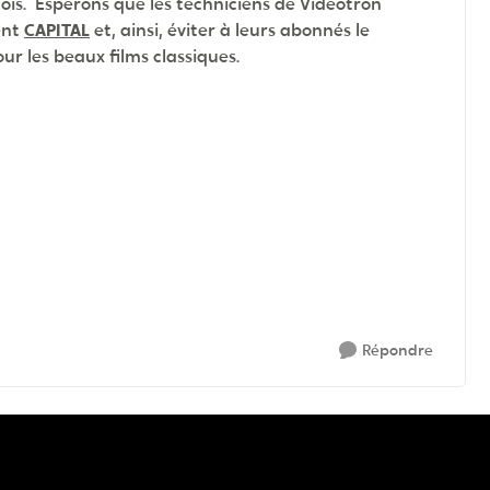
ois. Espérons que les techniciens de Vidéotron
ent
CAPITAL
et, ainsi, éviter à leurs abonnés le
ur les beaux films classiques.
Répondre