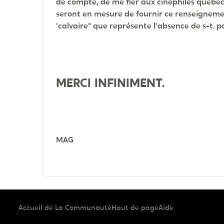
de compte, de me fier aux cinéphiles québéc
seront en mesure de fournir ce renseignem
'calvaire" que représente l'absence de s-t. po
MERCI INFINIMENT.
MAG
Accueil de La Communauté
Haut de page
Aide