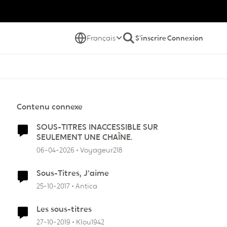
Français
S'inscrire
Connexion
Contenu connexe
SOUS-TITRES INACCESSIBLE SUR
SEULEMENT UNE CHAÎNE.
06-04-2026
Voyageur218
Sous-Titres, J'aime
25-10-2017
Antica
Les sous-titres
27-10-2019
Klou1942