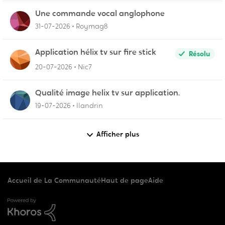
Une commande vocal anglophone
31-07-2026
Roymag8
Application hélix tv sur fire stick
Résolu
20-07-2026
Nic7
Qualité image helix tv sur application.
19-07-2026
llandrin
Afficher plus
Accueil de La Communauté
Haut de page
Aide