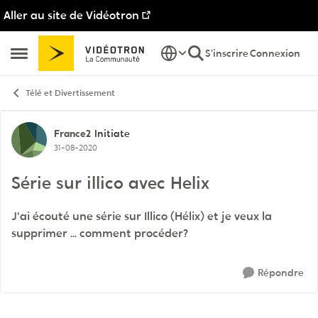
Aller au site de Vidéotron
Passer au contenu
S'inscrire
Connexion
Ouvrir Menu Latéral
Télé et Divertissement
Discussion de forum
France2
Initiate
31-08-2020
Série sur illico avec Helix
J'ai écouté une série sur Illico (Hélix) et je veux la
supprimer ... comment procéder?
Répondre