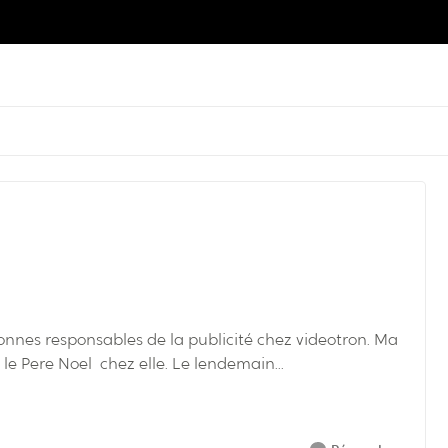
déception concerne la pub de la p'tite fille qui filme le Pere Noel chez elle. Le lendemain...