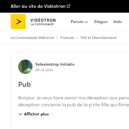
Aller au site de Vidéotron
Passer au contenu
Forum
Blogue
Aide
La Communauté Vidéotron
Français
Télé et Divertissement
Discussion de forum
Selexiontrsp
Initiate
06-12-2024
Pub
Bonjour Je veux faire savoir ma déception aux personnes responsables de la publicité chez videotron. Ma
Afficher plus