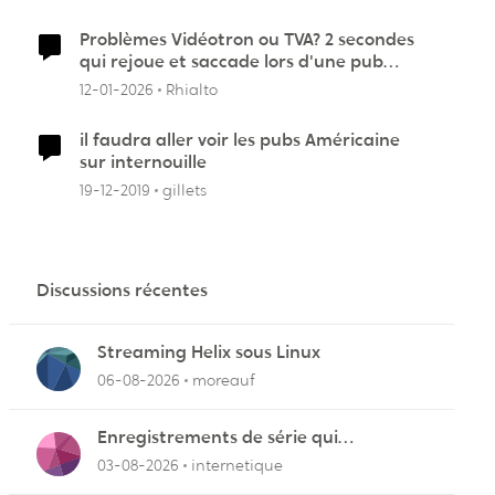
Problèmes Vidéotron ou TVA? 2 secondes
qui rejoue et saccade lors d'une pub
ajoutée au dessus
12-01-2026
Rhialto
il faudra aller voir les pubs Américaine
sur internouille
19-12-2019
gillets
Discussions récentes
Streaming Helix sous Linux
06-08-2026
moreauf
Enregistrements de série qui
cafouillent
03-08-2026
internetique