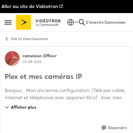
Aller au site de Vidéotron
Passer au contenu
S'inscrire
Connexion
Ouvrir Menu Latéral
Télé et Divertissement
Discussion de forum
cameleon
Officer
03-08-2020
Plex et mes caméras IP
Bonjour, Mon ancienne configuration: (Télé par cable,
internet et téléphonie avec appareil Illico) Avec mes
anciens récepteurs Illico je n'avais pas de problèmes,
Afficher plus
Je roulais avec le mod...
Répondre