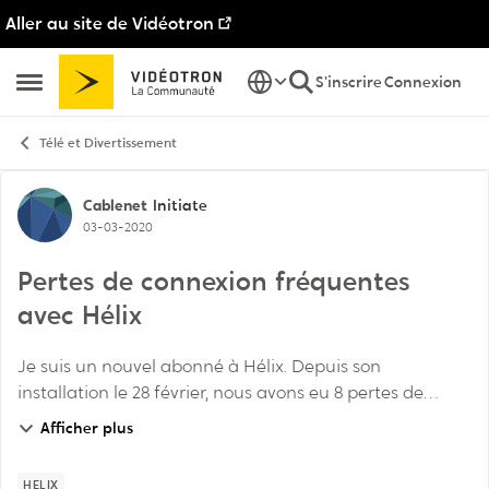
Aller au site de Vidéotron
Passer au contenu
S'inscrire
Connexion
Ouvrir Menu Latéral
Télé et Divertissement
Discussion de forum
Cablenet
Initiate
03-03-2020
Pertes de connexion fréquentes
avec Hélix
Je suis un nouvel abonné à Hélix. Depuis son
installation le 28 février, nous avons eu 8 pertes de
connexion. Redémarrer la borne ou me mentionner que
Afficher plus
mon portable HP crée des problèmes et que je doi...
HELIX