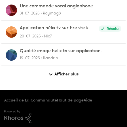
Une commande vocal anglophone
31-07-2026
Roymag8
Application hélix tv sur fire stick
Résolu
20-07-2026
Nic7
Qualité image helix tv sur application.
19-07-2026
llandrin
Afficher plus
Accueil de La Communauté
Haut de page
Aide