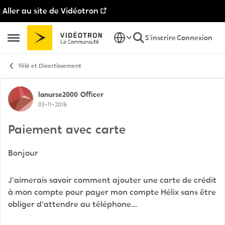
Aller au site de Vidéotron
Passer au contenu
S'inscrire
Connexion
Ouvrir Menu Latéral
Télé et Divertissement
Discussion de forum
lanurse2000
Officer
03-11-2019
Paiement avec carte
Bonjour
J'aimerais savoir comment ajouter une carte de crédit
à mon compte pour payer mon compte Hélix sans être
obliger d'attendre au téléphone....