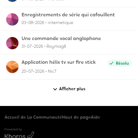
Enregistrements de série qui cafouillent
03-08-2026
internetique
Une commande vocal anglophone
31-07-2026
Roymag8
Application hélix tv sur fire stick
Résolu
20-07-2026
Nic7
Afficher plus
Accueil de La Communauté
Haut de page
Aide