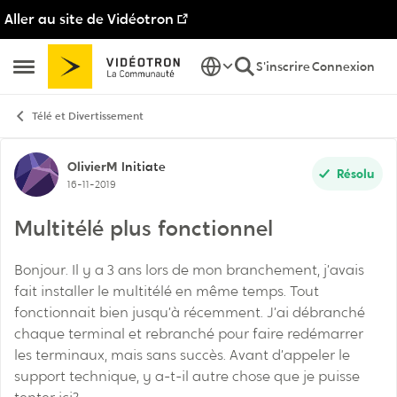
Aller au site de Vidéotron
Passer au contenu
S'inscrire
Connexion
Ouvrir Menu Latéral
Télé et Divertissement
Discussion de forum
OlivierM
Initiate
Résolu
16-11-2019
Multitélé plus fonctionnel
Bonjour. Il y a 3 ans lors de mon branchement, j’avais
fait installer le multitélé en même temps. Tout
fonctionnait bien jusqu’à récemment. J’ai débranché
chaque terminal et rebranché pour faire redémarrer
les terminaux, mais sans succès. Avant d’appeler le
support technique, y a-t-il autre chose que je puisse