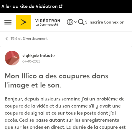
Aller au site de Vidéotron
Passer au contenu
S'inscrire
Connexion
Ouvrir Menu Latéral
Télé et Divertissement
Discussion de forum
vlqhkjob
Initiate
04-10-2023
Mon Illico a des coupures dans
l’image et le son.
Bonjour, depuis plusieurs semaine j’ai un problème de
coupure de la vidéo et du son comme s’il y avait une
coupure de signal et ce sur tous les poste dont j’ai
accès. Ceci se passe autant sur les enregistrements
que sur les ondes en direct. La durée de la coupure est