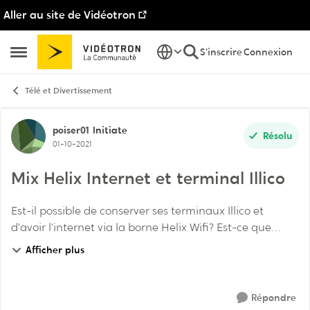
Aller au site de Vidéotron
Passer au contenu
S'inscrire
Connexion
Ouvrir Menu Latéral
Télé et Divertissement
Discussion de forum
poiser01
Initiate
Résolu
01-10-2021
Mix Helix Internet et terminal Illico
Est-il possible de conserver ses terminaux Illico et
d’avoir l’internet via la borne Helix Wifi? Est-ce que
quelqu’un a cette configuration? selon le service et le
Afficher plus
support technique de Vidéotron, j’...
Répondre