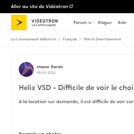
Aller au site de Vidéotron
Passer au contenu
Forum
Blogue
Aide
La Communauté Vidéotron
Français
Télé et Divertissement
Discussion de forum
etasse
Baron
05-01-2020
Helix VSD - Difficile de voir le ch
A la location sur demande, il est difficile de voir c
Exemple en photos: