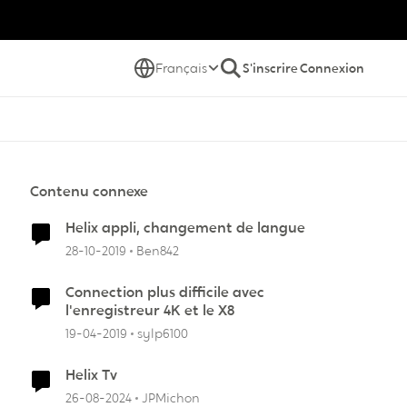
Français
S'inscrire
Connexion
Contenu connexe
Helix appli, changement de langue
28-10-2019
Ben842
Connection plus difficile avec
l'enregistreur 4K et le X8
19-04-2019
sylp6100
Helix Tv
26-08-2024
JPMichon