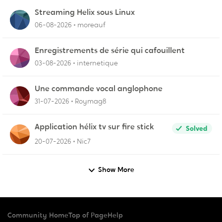
Streaming Helix sous Linux
06-08-2026
moreauf
Enregistrements de série qui cafouillent
03-08-2026
internetique
Une commande vocal anglophone
31-07-2026
Roymag8
Application hélix tv sur fire stick
Solved
20-07-2026
Nic7
Show More
Community Home
Top of Page
Help