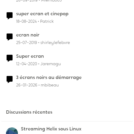
26-09-2019
Mlema005
super ecran et cinepop
18-08-2024
Patrick
ecran noir
25-07-2019
shirleylefebvre
Super ecran
12-04-2020
Jaremagu
3 écrans noirs au démarrage
26-01-2026
mbibeau
Discussions récentes
Streaming Helix sous Linux