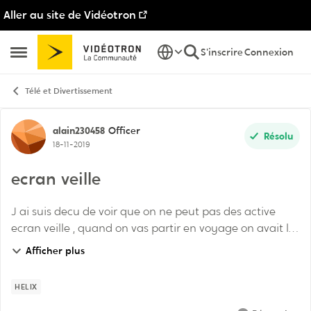
Aller au site de Vidéotron
Passer au contenu
S'inscrire
Connexion
Ouvrir Menu Latéral
Télé et Divertissement
Discussion de forum
alain230458
Officer
Résolu
18-11-2019
ecran veille
J ai suis decu de voir que on ne peut pas des active
ecran veille , quand on vas partir en voyage on avait l
habitude de faire partir la tele au meme heure que
Afficher plus
lorsque on etais a la maison Mais la ca...
HELIX