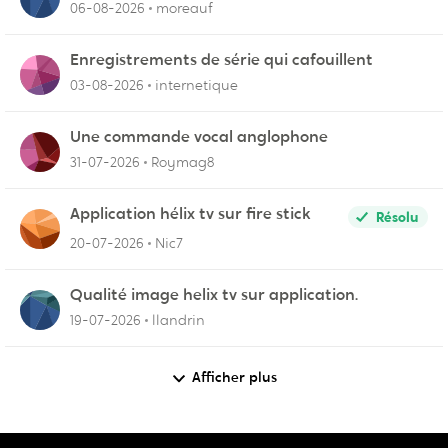
06-08-2026
moreauf
Enregistrements de série qui cafouillent
03-08-2026
internetique
Une commande vocal anglophone
31-07-2026
Roymag8
Application hélix tv sur fire stick
Résolu
20-07-2026
Nic7
Qualité image helix tv sur application.
19-07-2026
llandrin
Afficher plus