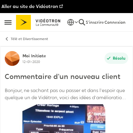
Aller au site de Vidéotron
Passer au contenu
S'inscrire
Connexion
Ouvrir Menu Latéral
Télé et Divertissement
Discussion de forum
Moi
Initiate
Résolu
12-01-2020
Commentaire d'un nouveau client
Bonjour, ne sachant pas ou passer et dans l'espoir que
quelque un de Vidétron, voici des idées d'améliorations
suite à première expérience (j'étais client Bell expressvu
avant) 1- Commande vocale...