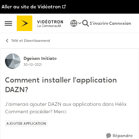
Aller au site de Vidéotron
Passer au contenu
S'inscrire
Connexion
Ouvrir Menu Latéral
Télé et Divertissement
Discussion de forum
Dgeisen
Initiate
30-10-2021
Comment installer l’application
DAZN?
J’aimerais ajouter DAZN aux applications dans Hélix.
Comment procéder? Merci
AJOUTER APPLICATION
Répondre