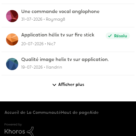
Une commande vocal anglophone
31-07-2026
Roymag8
Application hélix tv sur fire stick
Résolu
20-07-2026
Nic7
Qualité image helix tv sur application.
19-07-2026
llandrin
Afficher plus
Accueil de La Communauté
Haut de page
Aide